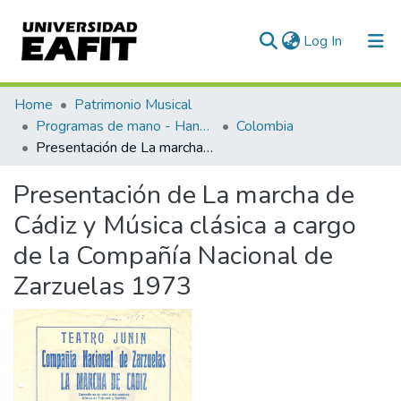
(current)
Log In
Communities & Collections
Home
Patrimonio Musical
Programas de mano - Hand programs
Colombia
All of DSpace
Presentación de La marcha de Cádiz y Música clásica a cargo de la Compañía Nacional de Zarzuelas 1973
Statistics
Presentación de La marcha de
Cádiz y Música clásica a cargo
de la Compañía Nacional de
Zarzuelas 1973