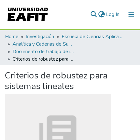
(current)
Log In
Communities & Collections
Home
Investigación
Escuela de Ciencias Aplicadas e Ingeniería
Analítica y Cadenas de Suministro
All of DSpace
Documento de trabajo de investigación
Criterios de robustez para sistemas lineales
Statistics
Criterios de robustez para
sistemas lineales