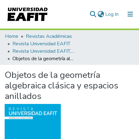
(current)
Log In
Communities & Collections
Home
Revistas Académicas
Revista Universidad EAFIT
All of DSpace
Revista Universidad EAFIT, Vol. 38, Núm. 128 (2002)
Objetos de la geometría algebraica clásica y espacios anillados
Statistics
Objetos de la geometría
algebraica clásica y espacios
anillados