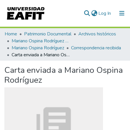
(current)
Log In
Communities & Collections
Home
Patrimonio Documental
Archivos históricos
Mariano Ospina Rodríguez (1826 -1912)
All of DSpace
Mariano Ospina Rodríguez
Correspondencia recibida
Carta enviada a Mariano Ospina Rodríguez
Statistics
Carta enviada a Mariano Ospina
Rodríguez