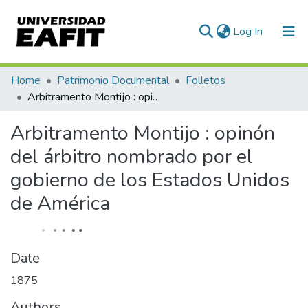
(current)
Log In
Communities & Collections
Home
Patrimonio Documental
Folletos
Arbitramento Montijo : opinón del árbitro nombrado por el gobierno de los Estados Unidos de América
All of DSpace
Arbitramento Montijo : opinón
Statistics
del árbitro nombrado por el
gobierno de los Estados Unidos
de América
Date
1875
Authors