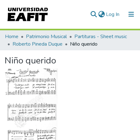
(current)
Log In
Communities & Collections
Home
Patrimonio Musical
Partituras - Sheet music
Roberto Pineda Duque
Niño querido
All of DSpace
Niño querido
Statistics