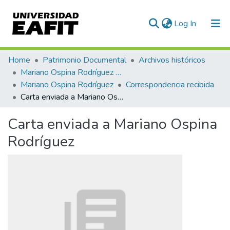
(current)
Log In
Communities & Collections
Home
Patrimonio Documental
Archivos históricos
Mariano Ospina Rodríguez (1826 -1912)
All of DSpace
Mariano Ospina Rodríguez
Correspondencia recibida
Carta enviada a Mariano Ospina Rodríguez
Statistics
Carta enviada a Mariano Ospina
Rodríguez