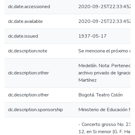
dc.date.accessioned
2020-09-25T22:33:45Z
dc.date.available
2020-09-25T22:33:45Z
dc.date.issued
1937-05-17
dc.description.note
Se menciona el próximo co
Medellín. Nota: Pertenece 
dc.description.other
archivo privado de Ignacio 
Martínez
dc.description.other
Bogotá. Teatro Colón
dc.description.sponsorship
Ministerio de Educación Na
- Concerto grosso No. 23 
12, en Si menor (G. F. Haen