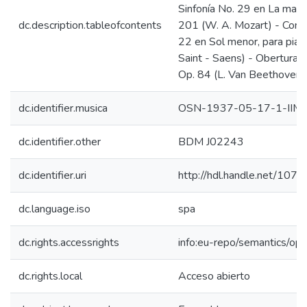
Sinfonía No. 29 en La mayor
dc.description.tableofcontents
201 (W. A. Mozart) - Conci
22 en Sol menor, para pian
Saint - Saens) - Obertura
Op. 84 (L. Van Beethoven)
dc.identifier.musica
OSN-1937-05-17-1-IIM
dc.identifier.other
BDM J02243
dc.identifier.uri
http://hdl.handle.net/10
dc.language.iso
spa
dc.rights.accessrights
info:eu-repo/semantics/op
dc.rights.local
Acceso abierto