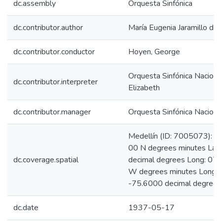
dc.assembly
Orquesta Sinfónica
dc.contributor.author
María Eugenia Jaramillo de 
dc.contributor.conductor
Hoyen, George
Orquesta Sinfónica Nacional
dc.contributor.interpreter
Elizabeth
dc.contributor.manager
Orquesta Sinfónica Naciona
Medellín (ID: 7005073): L
00 N degrees minutes Lat
dc.coverage.spatial
decimal degrees Long: 07
W degrees minutes Long:
-75.6000 decimal degree
dc.date
1937-05-17