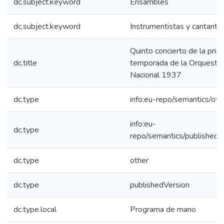
dc.subject.keyword
Ensambles
dc.subject.keyword
Instrumentistas y cantante
Quinto concierto de la prim
dc.title
temporada de la Orquesta 
Nacional 1937
dc.type
info:eu-repo/semantics/oth
info:eu-
dc.type
repo/semantics/publishedV
dc.type
other
dc.type
publishedVersion
dc.type.local
Programa de mano