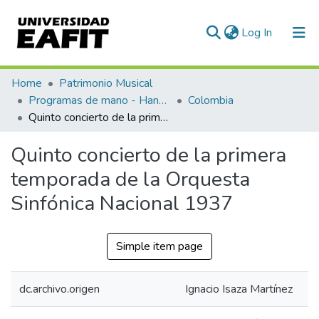
(current)
Log In
Communities & Collections
Home
Patrimonio Musical
Programas de mano - Hand programs
Colombia
All of DSpace
Quinto concierto de la primera temporada de la Orquesta Sinfónica Nacional 1937
Statistics
Quinto concierto de la primera
temporada de la Orquesta
Sinfónica Nacional 1937
Simple item page
dc.archivo.origen
Ignacio Isaza Martínez