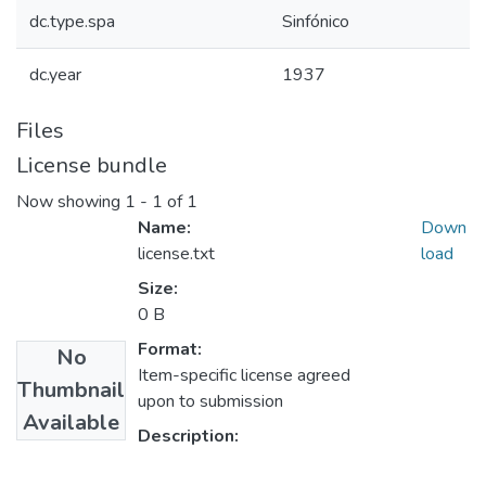
dc.type.spa
Sinfónico
dc.year
1937
Files
License bundle
Now showing
1 - 1 of 1
Name:
Down
license.txt
load
Size:
0 B
Format:
No
Item-specific license agreed
Thumbnail
upon to submission
Available
Description: