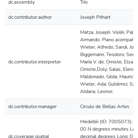
dc.assembly
Trío
dc.contributor.author
Joseph Pithart
Matza, Joseph. Violín; Palm
Armando. Piano acompañan
Wieler, Alfredo; Sandi, José
Biggemann, Teodoro; Seeh
dc.contributor.interpreter
María V. de; Omiste, Elsa;
Omiste,Doly; Salas, Elena;
Maldonado, Gilda; Maurice, 
Wieler, Ada; Gutiérrez, Sar
Aldana, Leonor;
dc.contributor.manager
Circulo de Bellas Artes
Medellín (ID: 7005073): L
00 N degrees minutes Lat
dc.coverage.spatial
decimal degrees Long: 07