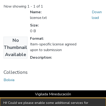
Now showing
1 - 1 of 1
Name:
Down
license.txt
load
Size:
0 B
Format:
No
Item-specific license agreed
Thumbnail
upon to submission
Available
Description:
Collections
Bolivia
Vigilada Mineducación
Universidad con Acreditación Institucional hasta 2026 -
Hi! Could we please enable some additional services for
Resolución MEN 2158 de 2018