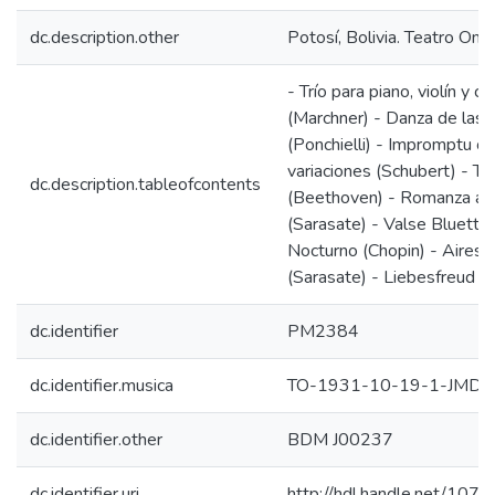
dc.description.other
Potosí, Bolivia. Teatro Omi
- Trío para piano, violín y ce
(Marchner) - Danza de las 
(Ponchielli) - Impromptu c
variaciones (Schubert) - Trí
dc.description.tableofcontents
(Beethoven) - Romanza an
(Sarasate) - Valse Bluette 
Nocturno (Chopin) - Aires 
(Sarasate) - Liebesfreud (K
dc.identifier
PM2384
dc.identifier.musica
TO-1931-10-19-1-JMD
dc.identifier.other
BDM J00237
dc.identifier.uri
http://hdl.handle.net/10