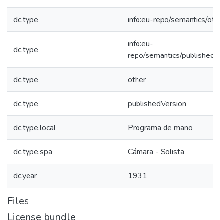
dc.type
info:eu-repo/semantics/oth
info:eu-
dc.type
repo/semantics/publishedV
dc.type
other
dc.type
publishedVersion
dc.type.local
Programa de mano
dc.type.spa
Cámara - Solista
dc.year
1931
Files
License bundle