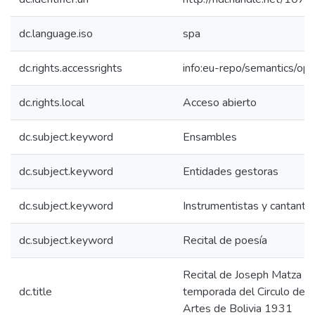
dc.language.iso
spa
dc.rights.accessrights
info:eu-repo/semantics/op
dc.rights.local
Acceso abierto
dc.subject.keyword
Ensambles
dc.subject.keyword
Entidades gestoras
dc.subject.keyword
Instrumentistas y cantante
dc.subject.keyword
Recital de poesía
Recital de Joseph Matza e
dc.title
temporada del Circulo de B
Artes de Bolivia 1931