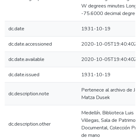
W degrees minutes Long:
-75.6000 decimal degree
dc.date
1931-10-19
dc.date.accessioned
2020-10-05T19:40:40Z
dc.date.available
2020-10-05T19:40:40Z
dc.date.issued
1931-10-19
Pertenece al archivo de Jo
dc.description.note
Matza Dusek
Medellín, Biblioteca Luis E
Villegas, Sala de Patrimoni
dc.description.other
Documental, Colección Pr
de mano