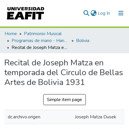
(current)
Log In
Communities & Collections
Home
Patrimonio Musical
Programas de mano - Hand programs
Bolivia
All of DSpace
Recital de Joseph Matza en temporada del Circulo de Bellas Artes de Bolivia 1931
Statistics
Recital de Joseph Matza en
temporada del Circulo de Bellas
Artes de Bolivia 1931
Simple item page
dc.archivo.origen
Joseph Matza Dusek