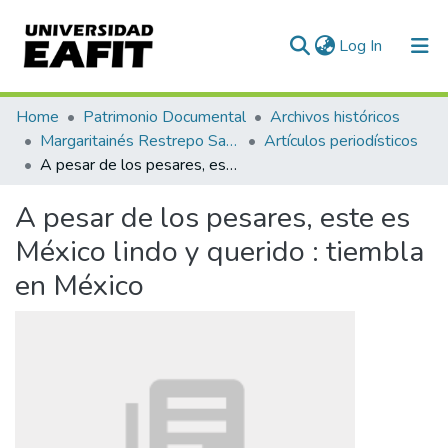
(current)
Log In
Communities & Collections
Home
Patrimonio Documental
Archivos históricos
Margaritainés Restrepo Santamaría
Artículos periodísticos
All of DSpace
A pesar de los pesares, este es México lindo y querido : tiembla en México
Statistics
A pesar de los pesares, este es
México lindo y querido : tiembla
en México