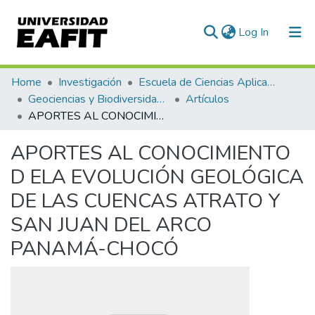
(current)
Log In
Communities & Collections
Home
Investigación
Escuela de Ciencias Aplicadas e Ingeniería
Geociencias y Biodiversidad (GEBI)
Artículos
All of DSpace
APORTES AL CONOCIMIENTO D ELA EVOLUCIÓN GEOLÓGICA DE LAS CUENCAS ATRATO Y SAN JUAN DEL ARCO PANAMÁ-CHOCÓ
Statistics
APORTES AL CONOCIMIENTO
D ELA EVOLUCIÓN GEOLÓGICA
DE LAS CUENCAS ATRATO Y
SAN JUAN DEL ARCO
PANAMÁ-CHOCÓ