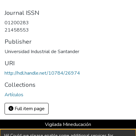
Journal ISSN
01200283
21458553
Publisher
Universidad Industrial de Santander
URI
http://hdl.handle.net/10784/26974
Collections
Artículos
Full item page
Vigilada Mineducación
Universidad con Acreditación Institucional hasta 2026 -
Hi! Could we please enable some additional services for