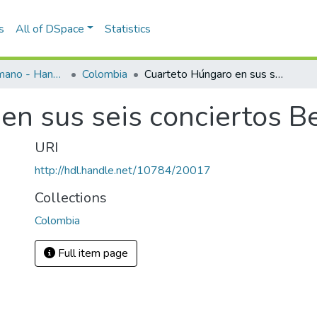
s
All of DSpace
Statistics
Programas de mano - Hand programs
Colombia
Cuarteto Húngaro en sus seis conciertos Beethoven. 2
en sus seis conciertos B
URI
http://hdl.handle.net/10784/20017
Collections
Colombia
Full item page