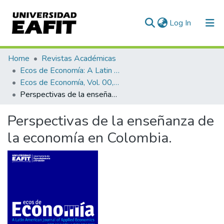
(current)
Log In
Communities & Collections
Home
Revistas Académicas
Ecos de Economía: A Latin American Journal of Applied Economics
All of DSpace
Ecos de Economía, Vol. 00, No. 03 (1996)
Perspectivas de la enseñanza de la economía en Colombia.
Statistics
Perspectivas de la enseñanza de
la economía en Colombia.