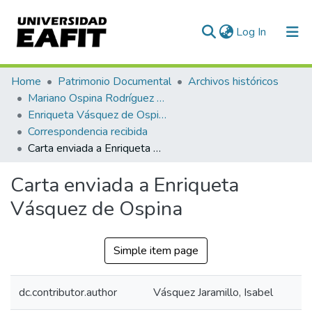
(current)
Log In
Communities & Collections
Home
Patrimonio Documental
Archivos históricos
Mariano Ospina Rodríguez (1826 -1912)
All of DSpace
Enriqueta Vásquez de Ospina
Correspondencia recibida
Statistics
Carta enviada a Enriqueta Vásquez de Ospina
Carta enviada a Enriqueta
Vásquez de Ospina
Simple item page
dc.contributor.author
Vásquez Jaramillo, Isabel