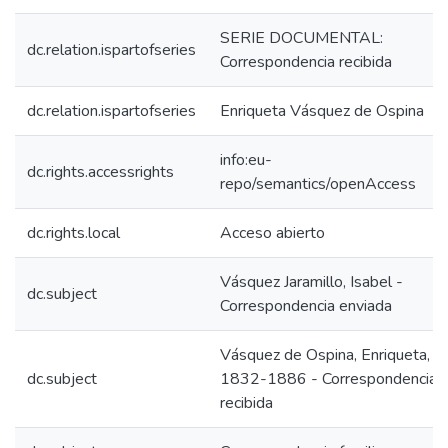
SERIE DOCUMENTAL:
dc.relation.ispartofseries
Correspondencia recibida
dc.relation.ispartofseries
Enriqueta Vásquez de Ospina
info:eu-
dc.rights.accessrights
repo/semantics/openAccess
dc.rights.local
Acceso abierto
Vásquez Jaramillo, Isabel -
dc.subject
Correspondencia enviada
Vásquez de Ospina, Enriqueta,
dc.subject
1832-1886 - Correspondencia
recibida