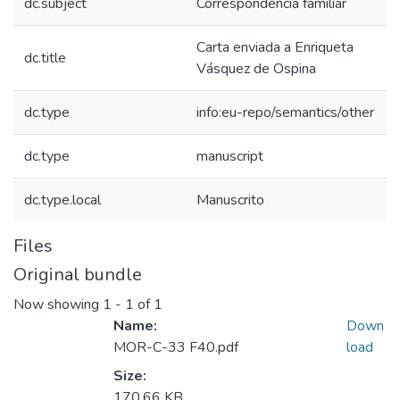
dc.subject
Correspondencia familiar
Carta enviada a Enriqueta
dc.title
Vásquez de Ospina
dc.type
info:eu-repo/semantics/other
dc.type
manuscript
dc.type.local
Manuscrito
Files
Original bundle
Now showing
1 - 1 of 1
Name:
Down
MOR-C-33 F40.pdf
load
Size:
170.66 KB