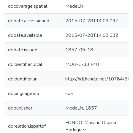
dc.coverage.spatial
Medellín
dc.date.accessioned
2015-07-28T14:03:03Z
dc.date.available
2015-07-28T14:03:03Z
dc.date.issued
1857-09-18
dc.identifier.local
MOR-C-33 F40
dc.identifier.uri
http://hdl.handle.net/10784/57
dc.language.iso
spa
dc.publisher
Medellín, 1857
FONDO: Mariano Ospina
dc.relation.ispartof
Rodríguez