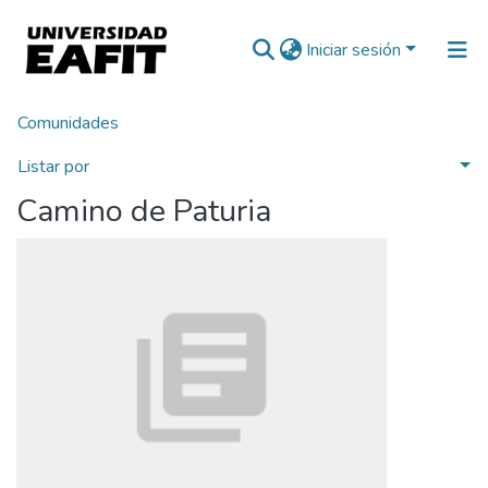
Iniciar sesión
Comunidades
Inicio
Patrimonio Documental
Folletos
Camino de Paturia
Listar por
Camino de Paturia
Estadísticas