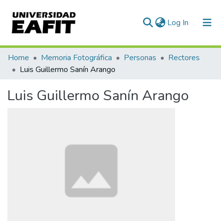
(current)
Log In
Communities & Collections
Home
Memoria Fotográfica
Personas
Rectores
Luis Guillermo Sanín Arango
All of DSpace
Luis Guillermo Sanín Arango
Statistics