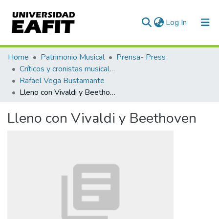
(current)
Log In
Communities & Collections
Home
Patrimonio Musical
Prensa- Press
Críticos y cronistas musicales
All of DSpace
Rafael Vega Bustamante
Lleno con Vivaldi y Beethoven
Statistics
Lleno con Vivaldi y Beethoven