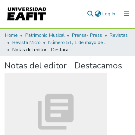
(current)
Log In
Communities & Collections
Home
Patrimonio Musical
Prensa- Press
Revistas
Revista Micro
Número 51, 1 de mayo de 1941
All of DSpace
Notas del editor - Destacamos
Statistics
Notas del editor - Destacamos