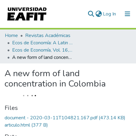
(current)
Log In
Communities & Collections
Home
Revistas Académicas
Ecos de Economía: A Latin American Journal of Applied Economics
All of DSpace
Ecos de Economía, Vol. 16, No. 34 (2012)
A new form of land concentration in Colombia
Statistics
A new form of land
concentration in Colombia
Files
document - 2020-03-11T104821.167.pdf
(473.14 KB)
articulo.html
(377 B)