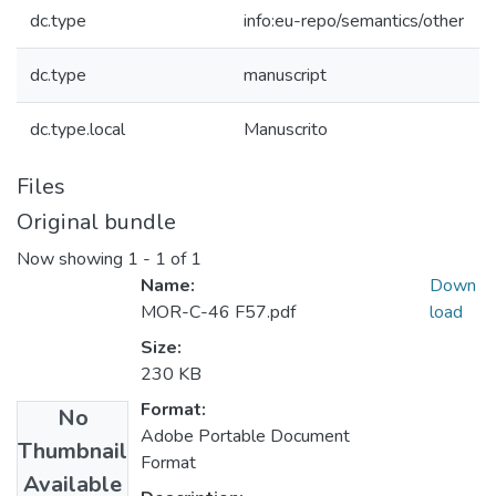
dc.type
info:eu-repo/semantics/other
dc.type
manuscript
dc.type.local
Manuscrito
Files
Original bundle
Now showing
1 - 1 of 1
Name:
Down
MOR-C-46 F57.pdf
load
Size:
230 KB
Format:
No
Adobe Portable Document
Thumbnail
Format
Available