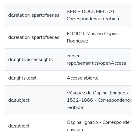
SERIE DOCUMENTAL:
dc.relation.ispartofseries
Correspondencia recibida
FONDO: Mariano Ospina
dc.relation.ispartofseries
Rodríguez
info:eu-
dc.rights.accessrights
repo/semantics/openAccess
dc.rights.local
Acceso abierto
Vásquez de Ospina, Enriqueta,
dc.subject
1832-1886 - Correspondencia
recibida
Ospina, Ignacio - Correspondenci
dc.subject
enviada