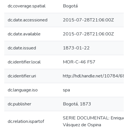
dc.coverage.spatial
Bogotá
dc.date.accessioned
2015-07-28T21:06:00Z
dc.date.available
2015-07-28T21:06:00Z
dc.date.issued
1873-01-22
dc.identifier.local
MOR-C-46 F57
dc.identifier.uri
http://hdl.handle.net/10784/68
dc.language.iso
spa
dc.publisher
Bogotá, 1873
SERIE DOCUMENTAL: Enriquet
dc.relation.ispartof
Vásquez de Ospina