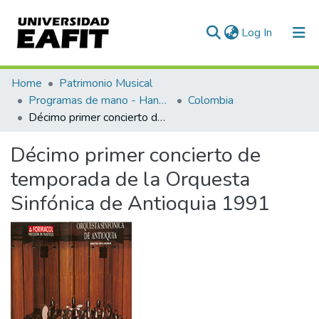
(current)
Log In
Communities & Collections
Home
Patrimonio Musical
Programas de mano - Hand programs
Colombia
All of DSpace
Décimo primer concierto de temporada de la Orquesta Sinfónica de Antioquia 1991
Statistics
Décimo primer concierto de
temporada de la Orquesta
Sinfónica de Antioquia 1991