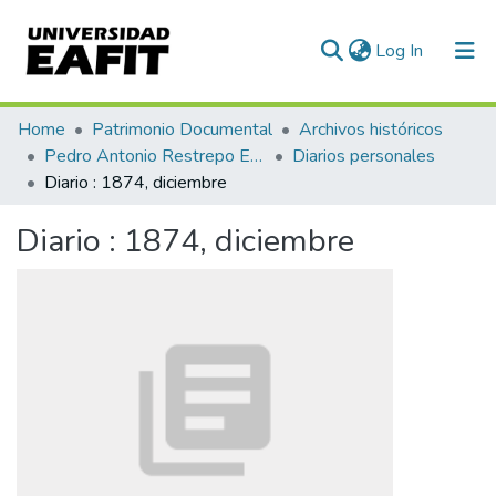
(current)
Log In
Communities & Collections
Home
Patrimonio Documental
Archivos históricos
Pedro Antonio Restrepo Escovar
Diarios personales
All of DSpace
Diario : 1874, diciembre
Statistics
Diario : 1874, diciembre