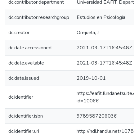
dc.contributor.department
Universidad EAFIT. Depart
dc.contributor.researchgroup
Estudios en Psicología
dc.creator
Orejuela, J.
dc.date.accessioned
2021-03-17T16:45:48Z
dc.date.available
2021-03-17T16:45:48Z
dc.date.issued
2019-10-01
https://eafit.fundanetsuite.
dc.identifier
id=10066
dc.identifier.isbn
9789587206036
dc.identifier.uri
http://hdl.handle.net/1078