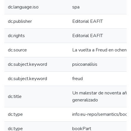
dc.language.iso
spa
dc.publisher
Editorial EAFIT
dc.rights
Editorial EAFIT
dc.source
La vuelta a Freud en ochent
dc.subject.keyword
psicoanalísis
dc.subject.keyword
freud
Un malestar de noventa años:
dc.title
generalizado
dc.type
info:eu-repo/semantics/book
dc.type
bookPart