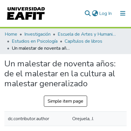
(current)
Log In
Communities & Collections
Home
Investigación
Escuela de Artes y Humanidades
Estudios en Psicología
Capítulos de libros
All of DSpace
Un malestar de noventa años: de el malestar en la cultura al malestar generalizado
Statistics
Un malestar de noventa años:
de el malestar en la cultura al
malestar generalizado
Simple item page
dc.contributor.author
Orejuela, J.