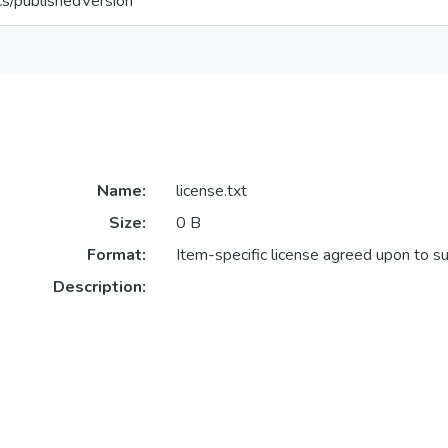
cs/publishedVersion
Name:
license.txt
Size:
0 B
Format:
Item-specific license agreed upon to s
Description: