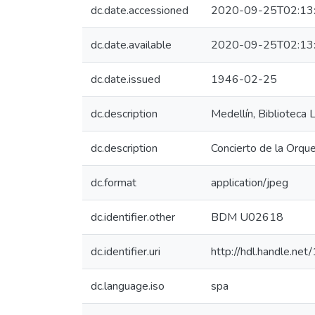
dc.date.accessioned
2020-09-25T02:13
dc.date.available
2020-09-25T02:13
dc.date.issued
1946-02-25
dc.description
Medellín, Biblioteca
dc.description
Concierto de la Orque
dc.format
application/jpeg
dc.identifier.other
BDM U02618
dc.identifier.uri
http://hdl.handle.n
dc.language.iso
spa