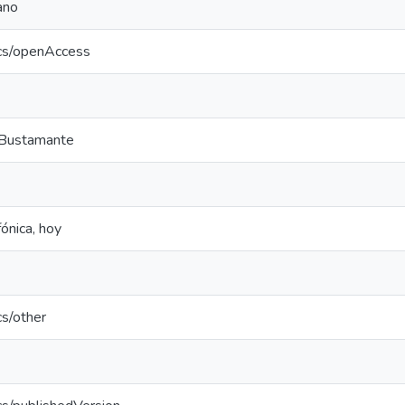
ano
ics/openAccess
 Bustamante
fónica, hoy
cs/other