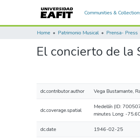
Communities & Collection
Home
Patrimonio Musical
Prensa- Press
El concierto de la 
dc.contributor.author
Vega Bustamante, Ra
Medellín (ID: 70050
dc.coverage.spatial
minutes Long: -75.6
dc.date
1946-02-25