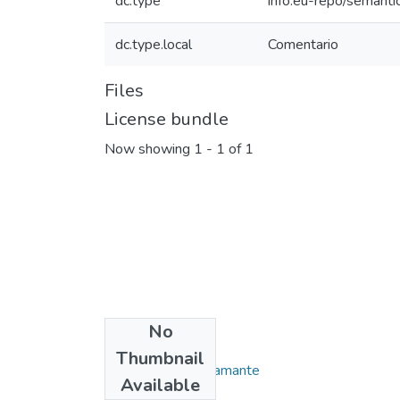
dc.type
info:eu-repo/semanti
dc.type.local
Comentario
Files
License bundle
Now showing
1 - 1 of 1
No
Collections
Thumbnail
Rafael Vega Bustamante
Available