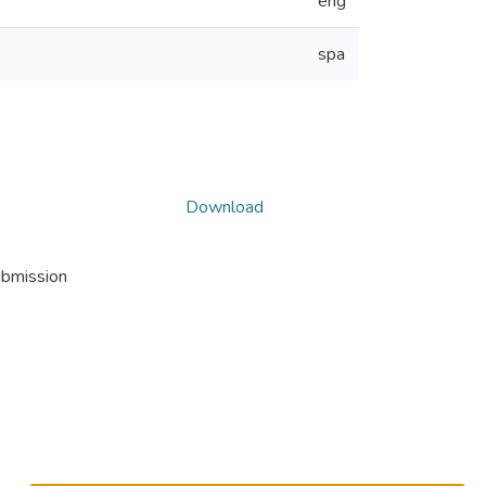
eng
spa
Download
ubmission