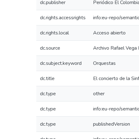
dc.publisher
Periódico El Colombi
dc.rights.accessrights
info:eu-repo/semant
dc.rights.local
Acceso abierto
dc.source
Archivo Rafael Vega
dc.subject.keyword
Orquestas
dc.title
El concierto de la Sin
dc.type
other
dc.type
info:eu-repo/semanti
dc.type
publishedVersion