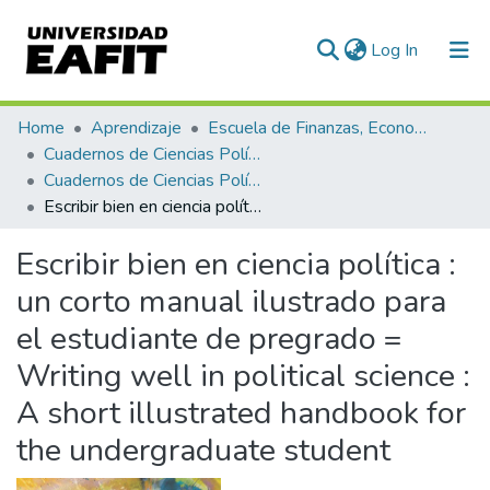
(current)
Log In
Communities & Collections
Home
Aprendizaje
Escuela de Finanzas, Economía y Gobierno
Cuadernos de Ciencias Políticas
All of DSpace
Cuadernos de Ciencias Políticas, Núm. 05 (2013)
Escribir bien en ciencia política : un corto manual ilustrado para el estudiante de pregrado = Writing well in political science : A short illustrated handbook for the undergraduate student
Statistics
Escribir bien en ciencia política :
un corto manual ilustrado para
el estudiante de pregrado =
Writing well in political science :
A short illustrated handbook for
the undergraduate student