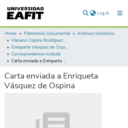
(current)
Log In
Communities & Collections
Home
Patrimonio Documental
Archivos históricos
Mariano Ospina Rodríguez (1826 -1912)
All of DSpace
Enriqueta Vásquez de Ospina
Correspondencia recibida
Statistics
Carta enviada a Enriqueta Vásquez de Ospina
Carta enviada a Enriqueta
Vásquez de Ospina