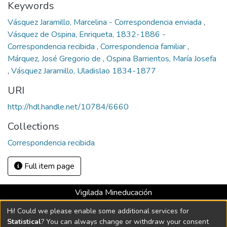
Keywords
Vásquez Jaramillo, Marcelina - Correspondencia enviada
,
Vásquez de Ospina, Enriqueta, 1832-1886 -
Correspondencia recibida
,
Correspondencia familiar
,
Márquez, José Gregorio de
,
Ospina Barrientos, María Josefa
,
Vásquez Jaramillo, Uladislao 1834-1877
URI
http://hdl.handle.net/10784/6660
Collections
Correspondencia recibida
Full item page
Vigilada Mineducación
Universidad con Acreditación Institucional hasta 2026 -
Hi! Could we please enable some additional services for
Resolución MEN 2158 de 2018
Statistical
? You can always change or withdraw your consent