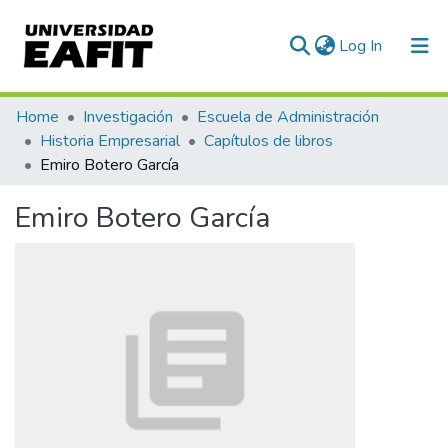
(current)
Log In
Communities & Collections
Home
Investigación
Escuela de Administración
Historia Empresarial
Capítulos de libros
All of DSpace
Emiro Botero García
Statistics
Emiro Botero García