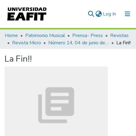
(current)
Log In
Communities & Collections
Home
Patrimonio Musical
Prensa- Press
Revistas
Revista Micro
Número 14, 04 de junio de 1940
La Fin!!
All of DSpace
La Fin!!
Statistics