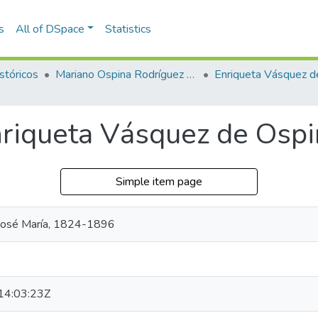
s
All of DSpace
Statistics
stóricos
Mariano Ospina Rodríguez (1826 -1912)
nriqueta Vásquez de Osp
Simple item page
José María, 1824-1896
4:03:23Z