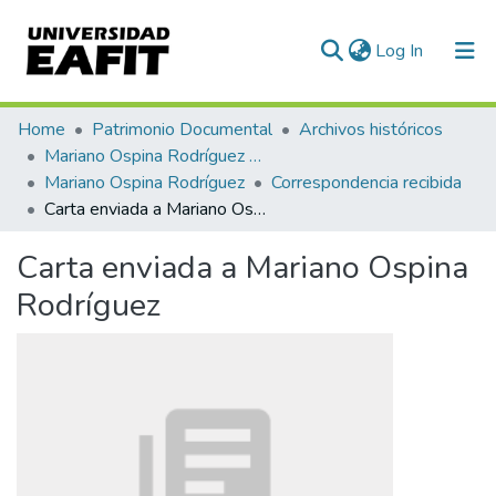
(current)
Log In
Communities & Collections
Home
Patrimonio Documental
Archivos históricos
Mariano Ospina Rodríguez (1826 -1912)
All of DSpace
Mariano Ospina Rodríguez
Correspondencia recibida
Carta enviada a Mariano Ospina Rodríguez
Statistics
Carta enviada a Mariano Ospina
Rodríguez