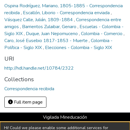
Ospina Rodríguez, Mariano, 1805-1885 - Correspondencia
recibida
,
Escallón, Liborio - Correspondencia enviada
,
Vásquez Calle, Julián, 1809-1884
,
Correspondencia entre
amigos
,
Barrientos Zulaibar, Genaro
,
Escuelas - Colombia -
Siglo XIX
,
Duque, Juan Nepomuceno
,
Colombia - Comercio
,
Caro, José Eusebio 1817-1853 - Muerte
,
Colombia -
Política - Siglo XIX
,
Elecciones - Colombia - Siglo XIX
URI
http://hdl.handle.net/10784/2322
Collections
Correspondencia recibida
Full item page
Vigilada Mineducación
Universidad con Acreditación Institucional hasta 2026 -
Hi! Could we please enable some additional services for