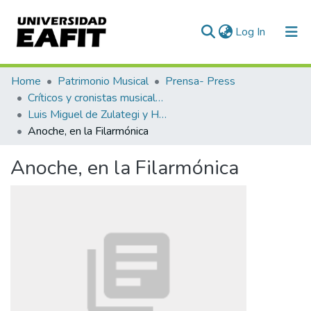
(current)
Log In
Communities & Collections
Home
Patrimonio Musical
Prensa- Press
Críticos y cronistas musicales
All of DSpace
Luis Miguel de Zulategi y Huarte
Anoche, en la Filarmónica
Statistics
Anoche, en la Filarmónica