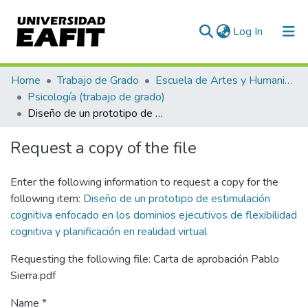
(current)
Log In
Communities & Collections
Home
Trabajo de Grado
Escuela de Artes y Humanidades
Psicología (trabajo de grado)
All of DSpace
Diseño de un prototipo de estimulación cognitiva enfocado en los dominios ejecutivos de flexibilidad cognitiva y planificación en realidad virtual
Statistics
Request a copy of the file
Enter the following information to request a copy for the
following item:
Diseño de un prototipo de estimulación
cognitiva enfocado en los dominios ejecutivos de flexibilidad
cognitiva y planificación en realidad virtual
Requesting the following file: Carta de aprobación Pablo
Sierra.pdf
Name *