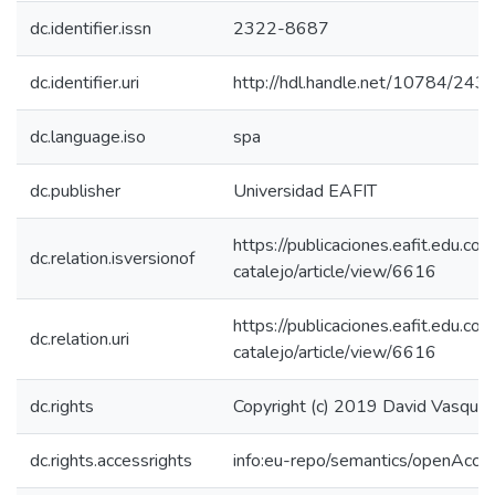
dc.identifier.issn
2322-8687
dc.identifier.uri
http://hdl.handle.net/10784/243
dc.language.iso
spa
dc.publisher
Universidad EAFIT
https://publicaciones.eafit.edu.co/
dc.relation.isversionof
catalejo/article/view/6616
https://publicaciones.eafit.edu.co/
dc.relation.uri
catalejo/article/view/6616
dc.rights
Copyright (c) 2019 David Vasquez
dc.rights.accessrights
info:eu-repo/semantics/openAcce