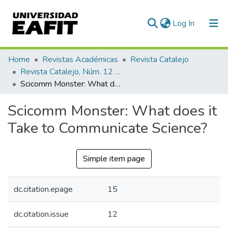
(current)
Log In
Communities & Collections
Home
Revistas Académicas
Revista Catalejo
Revista Catalejo, Núm. 12 (2019)
All of DSpace
Scicomm Monster: What does it Take to Communicate Science?
Statistics
Scicomm Monster: What does it
Take to Communicate Science?
Simple item page
dc.citation.epage
15
dc.citation.issue
12