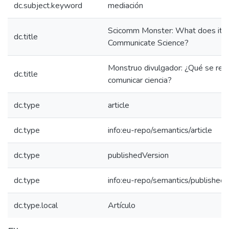
dc.subject.keyword
mediación
Scicomm Monster: What does it T
dc.title
Communicate Science?
Monstruo divulgador: ¿Qué se req
dc.title
comunicar ciencia?
dc.type
article
dc.type
info:eu-repo/semantics/article
dc.type
publishedVersion
dc.type
info:eu-repo/semantics/published
dc.type.local
Artículo