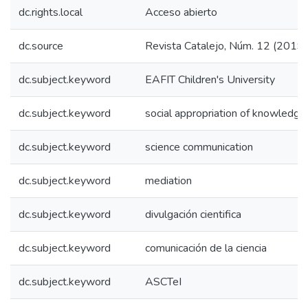
dc.rights.local
Acceso abierto
dc.source
Revista Catalejo, Núm. 12 (2019)
dc.subject.keyword
EAFIT Children's University
dc.subject.keyword
social appropriation of knowledge
dc.subject.keyword
science communication
dc.subject.keyword
mediation
dc.subject.keyword
divulgación cientifica
dc.subject.keyword
comunicación de la ciencia
dc.subject.keyword
ASCTeI