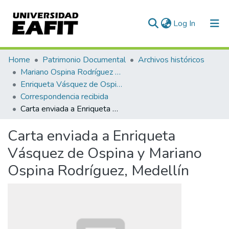
(current)
Log In
Communities & Collections
Home
Patrimonio Documental
Archivos históricos
Mariano Ospina Rodríguez (1826 -1912)
All of DSpace
Enriqueta Vásquez de Ospina
Correspondencia recibida
Statistics
Carta enviada a Enriqueta Vásquez de Ospina y Mariano Ospina Rodríguez, Medellín
Carta enviada a Enriqueta
Vásquez de Ospina y Mariano
Ospina Rodríguez, Medellín