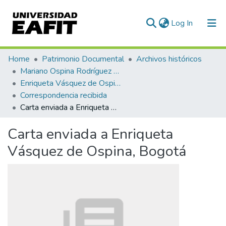
(current)
Log In
Communities & Collections
Home
Patrimonio Documental
Archivos históricos
Mariano Ospina Rodríguez (1826 -1912)
All of DSpace
Enriqueta Vásquez de Ospina
Correspondencia recibida
Statistics
Carta enviada a Enriqueta Vásquez de Ospina, Bogotá
Carta enviada a Enriqueta
Vásquez de Ospina, Bogotá