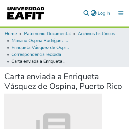
(current)
Log In
Communities & Collections
Home
Patrimonio Documental
Archivos históricos
Mariano Ospina Rodríguez (1826 -1912)
All of DSpace
Enriqueta Vásquez de Ospina
Correspondencia recibida
Statistics
Carta enviada a Enriqueta Vásquez de Ospina, Puerto Rico
Carta enviada a Enriqueta
Vásquez de Ospina, Puerto Rico