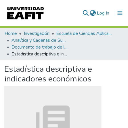
(current)
Log In
Communities & Collections
Home
Investigación
Escuela de Ciencias Aplicadas e Ingeniería
Analítica y Cadenas de Suministro
All of DSpace
Documento de trabajo de investigación
Estadística descriptiva e indicadores económicos
Statistics
Estadística descriptiva e
indicadores económicos