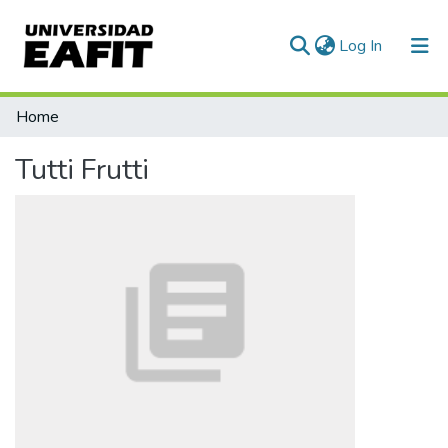
(current)
Log In
Communities & Collections
Home
All of DSpace
Tutti Frutti
Statistics