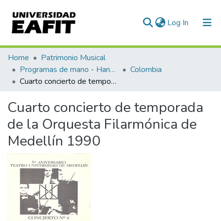
(current)
Log In
Communities & Collections
Home
Patrimonio Musical
Programas de mano - Hand programs
Colombia
All of DSpace
Cuarto concierto de temporada de la Orquesta Filarmónica de Medellín 1990
Statistics
Cuarto concierto de temporada
de la Orquesta Filarmónica de
Medellín 1990