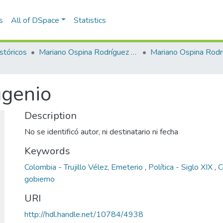
s
All of DSpace
Statistics
stóricos
Mariano Ospina Rodríguez (1826 -1912)
Mariano Ospina Rodr
ugenio
Description
No se identificó autor, ni destinatario ni fecha
Keywords
Colombia - Trujillo Vélez, Emeterio
,
Política - Siglo XIX
,
C
gobierno
URI
http://hdl.handle.net/10784/4938