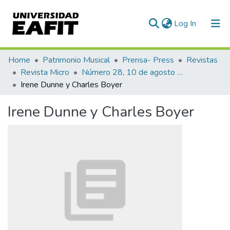
(current)
Log In
Communities & Collections
Home
Patrimonio Musical
Prensa- Press
Revistas
Revista Micro
Número 28, 10 de agosto de 1940
All of DSpace
Irene Dunne y Charles Boyer
Statistics
Irene Dunne y Charles Boyer