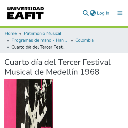
(current)
Log In
Communities & Collections
Home
Patrimonio Musical
Programas de mano - Hand programs
Colombia
All of DSpace
Cuarto día del Tercer Festival Musical de Medellín 1968
Statistics
Cuarto día del Tercer Festival
Musical de Medellín 1968