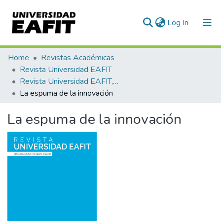
(current)
Log In
Communities & Collections
Home
Revistas Académicas
Revista Universidad EAFIT
All of DSpace
Revista Universidad EAFIT, Vol. 45, Núm. 155 (2009)
La espuma de la innovación
Statistics
La espuma de la innovación