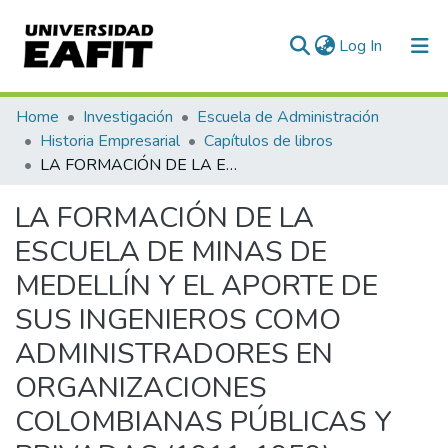
(current)
Log In
Communities & Collections
Home
Investigación
Escuela de Administración
Historia Empresarial
Capítulos de libros
All of DSpace
LA FORMACIÓN DE LA ESCUELA DE MINAS DE MEDELLÍN Y EL APORTE DE SUS INGENIEROS COMO ADMINISTRADORES EN ORGANIZACIONES COLOMBIANAS PÚBLICAS Y PRIVADAS (1911-1959)
Statistics
LA FORMACIÓN DE LA
ESCUELA DE MINAS DE
MEDELLÍN Y EL APORTE DE
SUS INGENIEROS COMO
ADMINISTRADORES EN
ORGANIZACIONES
COLOMBIANAS PÚBLICAS Y