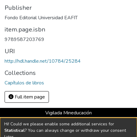
Publisher
Fondo Editorial Universidad EAFIT
item.page.isbn
9789587203769
URI
http://hdl.handle.net/10784/25284
Collections
Capítulos de libros
Full item page
Vigilada Mineducación
Universidad con Acreditación Institucional hasta 2026 -
Hi! Could we please enable some additional services for
Resolución MEN 2158 de 2018
Statistical
? You can always change or withdraw your consent
later.