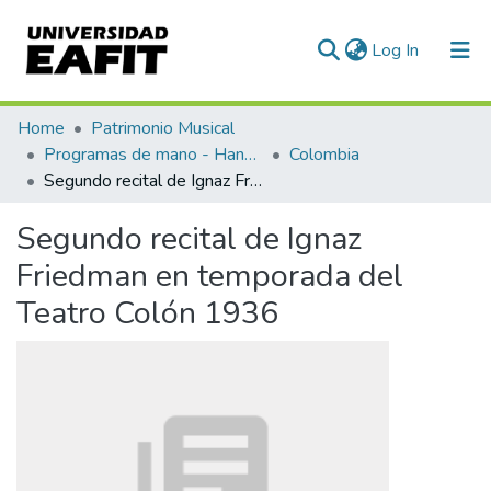
(current)
Log In
Communities & Collections
Home
Patrimonio Musical
Programas de mano - Hand programs
Colombia
All of DSpace
Segundo recital de Ignaz Friedman en temporada del Teatro Colón 1936
Statistics
Segundo recital de Ignaz
Friedman en temporada del
Teatro Colón 1936