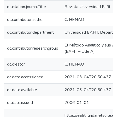
dc.citation.journalTitle
Revista Universidad Eafit
dc.contributor.author
C. HENAO
dc.contributor.department
Universidad EAFIT. Depart
El Método Analítico y sus Ap
dc.contributor.researchgroup
(EAFIT – Ude A)
dc.creator
C. HENAO
dc.date.accessioned
2021-03-04T20:50:43Z
dc.date.available
2021-03-04T20:50:43Z
dc.date.issued
2006-01-01
https://eafit.fundanetsuite.