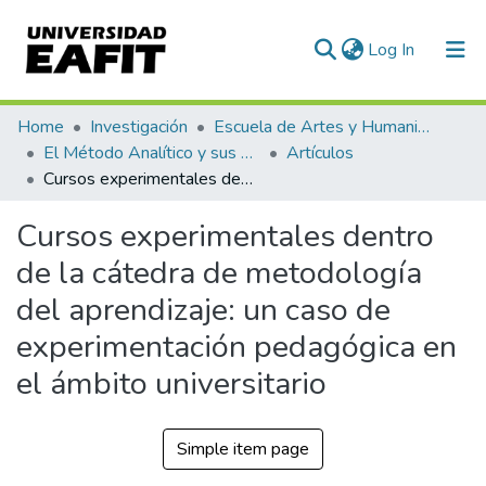
(current)
Log In
Communities & Collections
Home
Investigación
Escuela de Artes y Humanidades
El Método Analítico y sus Aplicaciones en las Ciencias Sociales y Humanas (EAFIT - U de A)
Artículos
All of DSpace
Cursos experimentales dentro de la cátedra de metodología del aprendizaje: un caso de experimentación pedagógica en el ámbito universitario
Statistics
Cursos experimentales dentro
de la cátedra de metodología
del aprendizaje: un caso de
experimentación pedagógica en
el ámbito universitario
Simple item page