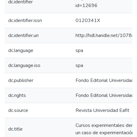
dc.identifier
id=12696
dc.identifier.issn
0120341X
dc.identifier.uri
http://hdl.handle.net/1078
dc.language
spa
dc.language.iso
spa
dc.publisher
Fondo Editorial Universidad
dc.rights
Fondo Editorial Universidad
dc.source
Revista Universidad Eafit
Cursos experimentales dentro
dc.title
un caso de experimentación p