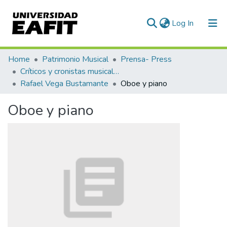
(current)
Log In
Communities & Collections
Home
Patrimonio Musical
Prensa- Press
Críticos y cronistas musicales
All of DSpace
Rafael Vega Bustamante
Oboe y piano
Statistics
Oboe y piano