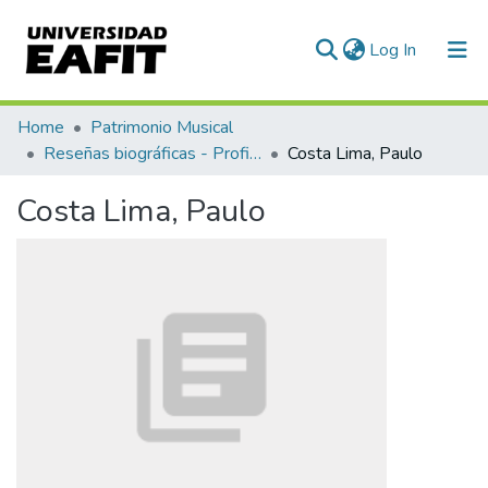
(current)
Log In
Communities & Collections
Home
Patrimonio Musical
Reseñas biográficas - Profiles
Costa Lima, Paulo
All of DSpace
Costa Lima, Paulo
Statistics