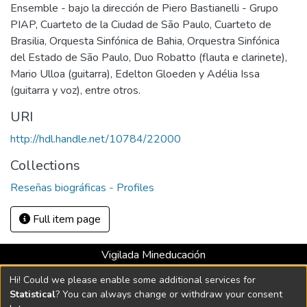
Ensemble - bajo la dirección de Piero Bastianelli - Grupo
PIAP, Cuarteto de la Ciudad de São Paulo, Cuarteto de
Brasilia, Orquesta Sinfónica de Bahia, Orquestra Sinfónica
del Estado de São Paulo, Duo Robatto (flauta e clarinete),
Mario Ulloa (guitarra), Edelton Gloeden y Adélia Issa
(guitarra y voz), entre otros.
URI
http://hdl.handle.net/10784/22000
Collections
Reseñas biográficas - Profiles
Full item page
Vigilada Mineducación
Universidad con Acreditación Institucional hasta 2026 -
Hi! Could we please enable some additional services for
Resolución MEN 2158 de 2018
Statistical
? You can always change or withdraw your consent