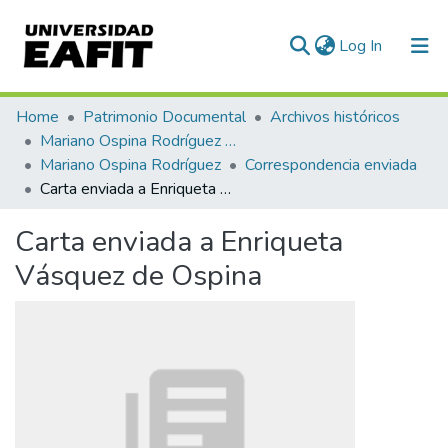
(current)
Log In
Communities & Collections
Home
Patrimonio Documental
Archivos históricos
Mariano Ospina Rodríguez (1826 -1912)
All of DSpace
Mariano Ospina Rodríguez
Correspondencia enviada
Carta enviada a Enriqueta Vásquez de Ospina
Statistics
Carta enviada a Enriqueta
Vásquez de Ospina