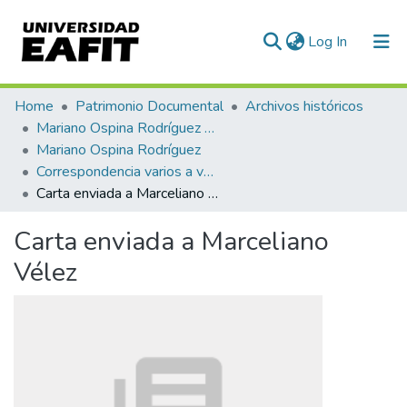
(current)
Log In
Communities & Collections
Home
Patrimonio Documental
Archivos históricos
Mariano Ospina Rodríguez (1826 -1912)
All of DSpace
Mariano Ospina Rodríguez
Correspondencia varios a varios
Statistics
Carta enviada a Marceliano Vélez
Carta enviada a Marceliano
Vélez